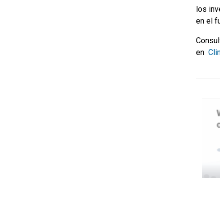
los in
en el f
Consu
en
Clin