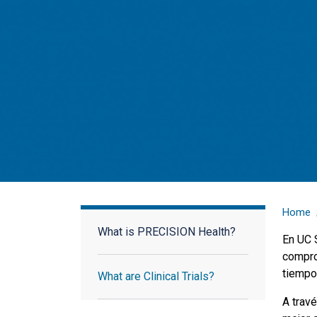
HEALthy 4 You Research Study
Home
What is PRECISION Health?
En UC 
compro
tiempo
What are Clinical Trials?
A trav