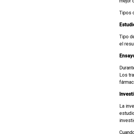
mejor 
Tipos d
Estudi
Tipo de
el resu
Ensayo
Durant
Los tr
fármac
Invest
La inve
estudi
invest
Cuando 