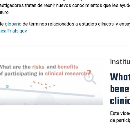
vestigadores tratan de reunir nuevos conocimientos que les ayud
uturo.
lte
glosario
de términos relacionados a estudios clínicos, y ensa
icalTrials.gov
.
Instit
What
benef
clini
Este vide
de partici