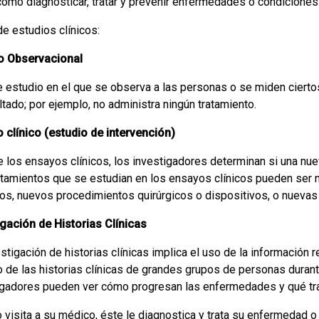
cómo diagnosticar, tratar y prevenir enfermedades o condiciones
e estudios clínicos:
o Observacional
 estudio en el que se observa a las personas o se miden ciertos r
ltado; por ejemplo, no administra ningún tratamiento.
 clínico (estudio de intervención)
e los ensayos clínicos, los investigadores determinan si una nu
atamientos que se estudian en los ensayos clínicos pueden se
os, nuevos procedimientos quirúrgicos o dispositivos, o nuevas 
igación de Historias Clínicas
stigación de historias clínicas implica el uso de la información 
o de las historias clínicas de grandes grupos de personas duran
igadores pueden ver cómo progresan las enfermedades y qué trat
visita a su médico, éste le diagnostica y trata su enfermedad o 