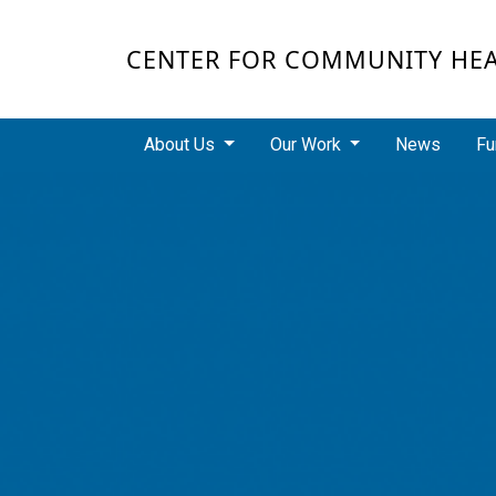
Skip to main content
CENTER FOR COMMUNITY HE
Main navigation
About Us
Our Work
News
Fu