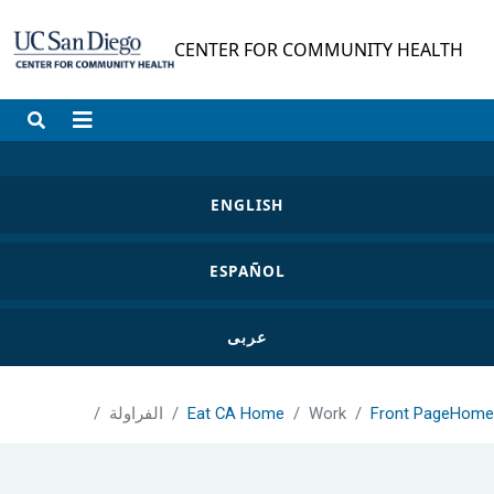
Skip to main conten
CENTER FOR COMMUNITY HEALTH
ENGLISH
ESPAÑOL
عربى
Home
Front Page
Work
Eat CA Home
الفراولة