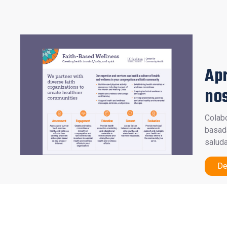
Ap
no
Colab
basad
saluda
De