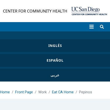
Skip to main content
CENTER FOR COMMUNITY HEALTH
INGLÉS
ESPAÑOL
عربى
Home
Front Page
Work
Eat CA Home
Pepinos